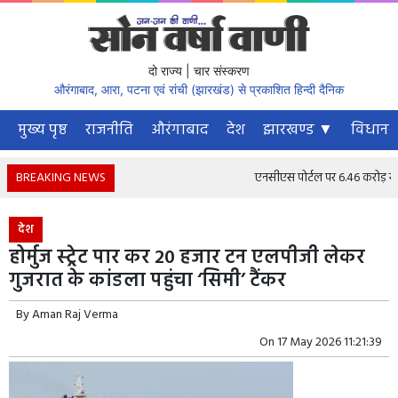
दो राज्य | चार संस्करण
औरंगाबाद, आरा, पटना एवं रांची (झारखंड) से प्रकाशित हिन्दी दैनिक
मुख्य पृष्ठ
राजनीति
औरंगाबाद
देश
झारखण्ड ▼
विधानस
BREAKING NEWS
एनसीएस पोर्टल पर 6.46 करोड़ से अधिक
देश
होर्मुज स्ट्रेट पार कर 20 हजार टन एलपीजी लेकर
गुजरात के कांडला पहुंचा ‘सिमी’ टैंकर
By
Aman Raj Verma
On
17 May 2026 11:21:39