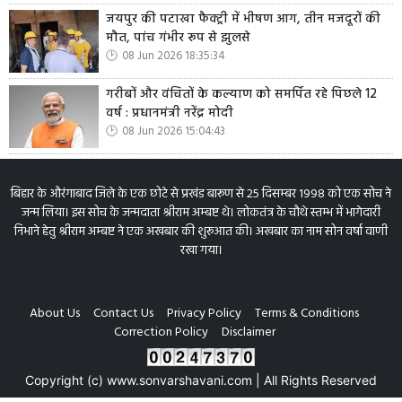
जयपुर की पटाखा फैक्ट्री में भीषण आग, तीन मजदूरों की
मौत, पांच गंभीर रूप से झुलसे
08 Jun 2026 18:35:34
गरीबों और वंचितों के कल्याण को समर्पित रहे पिछले 12
वर्ष : प्रधानमंत्री नरेंद्र मोदी
08 Jun 2026 15:04:43
बिहार के औरंगाबाद जिले के एक छोटे से प्रखंड बारूण से 25 दिसम्बर 1998 को एक सोच ने
जन्म लिया। इस सोच के जन्मदाता श्रीराम अम्बष्ट थे। लोकतंत्र के चौथे स्तम्भ में भागेदारी
निभाने हेतु श्रीराम अम्बष्ट ने एक अखबार की शुरूआत की। अखबार का नाम सोन वर्षा वाणी
रखा गया।
About Us
Contact Us
Privacy Policy
Terms & Conditions
Correction Policy
Disclaimer
Copyright (c) www.sonvarshavani.com | All Rights Reserved