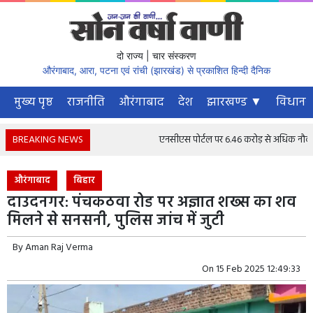
दो राज्य | चार संस्करण
औरंगाबाद, आरा, पटना एवं रांची (झारखंड) से प्रकाशित हिन्दी दैनिक
मुख्य पृष्ठ
राजनीति
औरंगाबाद
देश
झारखण्ड ▼
विधानस
BREAKING NEWS
एनसीएस पोर्टल पर 6.46 करोड़ से अधिक नौकरी चाहने
औरंगाबाद
बिहार
दाउदनगर: पंचकठवा रोड पर अज्ञात शख्स का शव
मिलने से सनसनी, पुलिस जांच में जुटी
By
Aman Raj Verma
On
15 Feb 2025 12:49:33