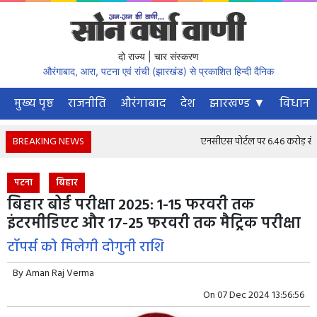
दो राज्य | चार संस्करण
औरंगाबाद, आरा, पटना एवं रांची (झारखंड) से प्रकाशित हिन्दी दैनिक
मुख्य पृष्ठ
राजनीति
औरंगाबाद
देश
झारखण्ड ▼
विधानस
BREAKING NEWS
एनसीएस पोर्टल पर 6.46 करोड़ से अधिक 
पटना
बिहार
बिहार बोर्ड परीक्षा 2025: 1-15 फरवरी तक
इंटरमीडिएट और 17-25 फरवरी तक मैट्रिक परीक्षा
टॉपर्स को मिलेगी दोगुनी राशि
By
Aman Raj Verma
On
07 Dec 2024 13:56:56