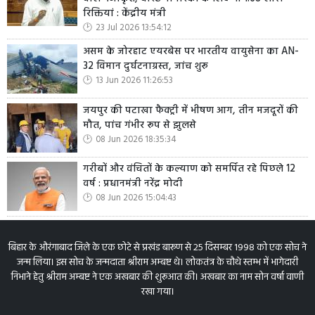
रिक्तियां : केंद्रीय मंत्री
23 Jul 2026 13:54:12
असम के जोरहाट एयरबेस पर भारतीय वायुसेना का AN-
32 विमान दुर्घटनाग्रस्त, जांच शुरू
13 Jun 2026 11:26:53
जयपुर की पटाखा फैक्ट्री में भीषण आग, तीन मजदूरों की
मौत, पांच गंभीर रूप से झुलसे
08 Jun 2026 18:35:34
गरीबों और वंचितों के कल्याण को समर्पित रहे पिछले 12
वर्ष : प्रधानमंत्री नरेंद्र मोदी
08 Jun 2026 15:04:43
बिहार के औरंगाबाद जिले के एक छोटे से प्रखंड बारूण से 25 दिसम्बर 1998 को एक सोच ने
जन्म लिया। इस सोच के जन्मदाता श्रीराम अम्बष्ट थे। लोकतंत्र के चौथे स्तम्भ में भागेदारी
निभाने हेतु श्रीराम अम्बष्ट ने एक अखबार की शुरूआत की। अखबार का नाम सोन वर्षा वाणी
रखा गया।