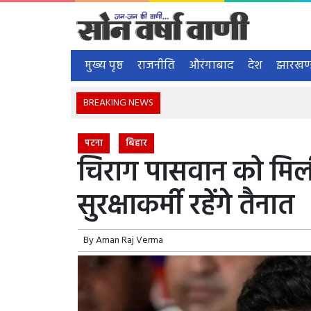
मुख्य पृष्ठ
राजनीति
औरंगाबाद
देश
झारखण
BREAKING NEWS
एनसी
पटना
बिहार
चिराग पासवान को मिली 
सुरक्षाकर्मी रहेंगे तैनात
By
Aman Raj Verma