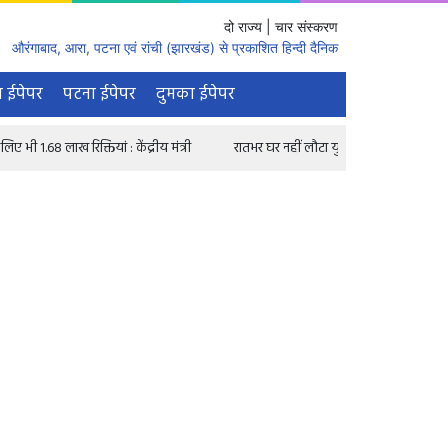
दो राज्य | चार संस्करण
औरंगाबाद, आरा, पटना एवं रांची (झारखंड) से प्रकाशित हिन्दी दैनिक
 ईपेपर
पटना ईपेपर
दुमका ईपेपर
 रिक्तियां : केंद्रीय मंत्री
रातभर घर नहीं लौटा युवक, सुबह कुएं से मिला शव; परिवा