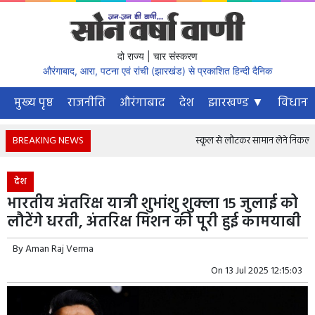
दो राज्य | चार संस्करण
औरंगाबाद, आरा, पटना एवं रांची (झारखंड) से प्रकाशित हिन्दी दैनिक
मुख्य पृष्ठ
राजनीति
औरंगाबाद
देश
झारखण्ड ▼
विधानस
BREAKING NEWS
स्कूल से लौटकर सामान लेने निकला था 
देश
भारतीय अंतरिक्ष यात्री शुभांशु शुक्ला 15 जुलाई को
लौटेंगे धरती, अंतरिक्ष मिशन की पूरी हुई कामयाबी
By
Aman Raj Verma
On
13 Jul 2025 12:15:03