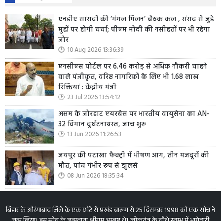
एनडीए सांसदों की ‘मंगल मिलन’ बैठक कल , संसद से जुड़े
मुद्दों पर होगी चर्चा; पीएम मोदी की नसीहतों पर भी रहेगा
जोर
10 Aug 2026 13:36:39
एनसीएस पोर्टल पर 6.46 करोड़ से अधिक नौकरी चाहने
वाले पंजीकृत, वरिष्ठ नागरिकों के लिए भी 1.68 लाख
रिक्तियां : केंद्रीय मंत्री
23 Jul 2026 13:54:12
असम के जोरहाट एयरबेस पर भारतीय वायुसेना का AN-
32 विमान दुर्घटनाग्रस्त, जांच शुरू
13 Jun 2026 11:26:53
जयपुर की पटाखा फैक्ट्री में भीषण आग, तीन मजदूरों की
मौत, पांच गंभीर रूप से झुलसे
08 Jun 2026 18:35:34
बिहार के औरंगाबाद जिले के एक छोटे से प्रखंड बारूण से 25 दिसम्बर 1998 को एक सोच ने
जन्म लिया। इस सोच के जन्मदाता श्रीराम अम्बष्ट थे। लोकतंत्र के चौथे स्तम्भ में भागेदारी