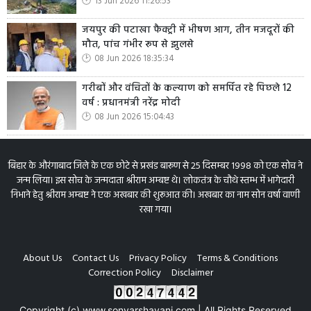
13 Jun 2026 11:26:53
जयपुर की पटाखा फैक्ट्री में भीषण आग, तीन मजदूरों की
मौत, पांच गंभीर रूप से झुलसे
08 Jun 2026 18:35:34
गरीबों और वंचितों के कल्याण को समर्पित रहे पिछले 12
वर्ष : प्रधानमंत्री नरेंद्र मोदी
08 Jun 2026 15:04:43
बिहार के औरंगाबाद जिले के एक छोटे से प्रखंड बारूण से 25 दिसम्बर 1998 को एक सोच ने
जन्म लिया। इस सोच के जन्मदाता श्रीराम अम्बष्ट थे। लोकतंत्र के चौथे स्तम्भ में भागेदारी
निभाने हेतु श्रीराम अम्बष्ट ने एक अखबार की शुरूआत की। अखबार का नाम सोन वर्षा वाणी
रखा गया।
About Us
Contact Us
Privacy Policy
Terms & Conditions
Correction Policy
Disclaimer
Copyright (c) www.sonvarshavani.com | All Rights Reserved