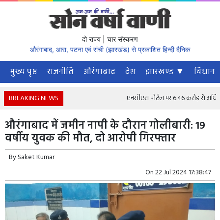
दो राज्य | चार संस्करण
औरंगाबाद, आरा, पटना एवं रांची (झारखंड) से प्रकाशित हिन्दी दैनिक
मुख्य पृष्ठ
राजनीति
औरंगाबाद
देश
झारखण्ड ▼
विधानस
BREAKING NEWS
एनसीएस पोर्टल पर 6.46 करोड़ से अधिक नौकरी
औरंगाबाद में जमीन नापी के दौरान गोलीबारी: 19
वर्षीय युवक की मौत, दो आरोपी गिरफ्तार
By
Saket Kumar
On
22 Jul 2024 17:38:47