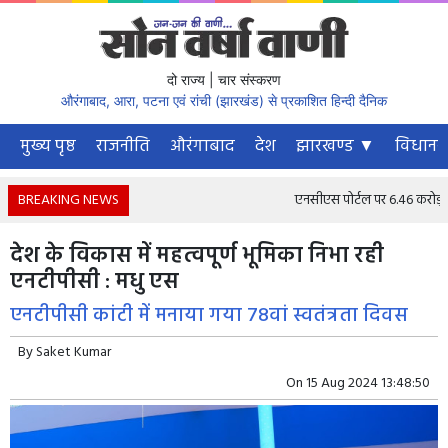
दो राज्य | चार संस्करण
औरंगाबाद, आरा, पटना एवं रांची (झारखंड) से प्रकाशित हिन्दी दैनिक
मुख्य पृष्ठ
राजनीति
औरंगाबाद
देश
झारखण्ड ▼
विधानस
BREAKING NEWS
एनसीएस पोर्टल पर 6.46 करोड़ से अधि
देश के विकास में महत्वपूर्ण भूमिका निभा रही
एनटीपीसी : मधु एस
एनटीपीसी कांटी में मनाया गया 78वां स्वतंत्रता दिवस
By
Saket Kumar
On
15 Aug 2024 13:48:50